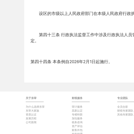
设区的市级以上人民政府部门在本级人民政府行政执
第四十三条 行政执法监督工作中涉及行政执法人员管
定。
第四十四条 本条例自2026年2月1日起施行。
关于东审
财税服务
专业团队
为什么选择东审
审计服务
全员合影
东审大家族
高新认定
财税专家团队
资质认证
专精特新
其他专家团队
发展历程
加扣服务
公司新闻
税务咨询
资产评估
财务外包
专利代理