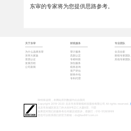
东审的专家将为您提供思路参考。
关于东审
财税服务
专业团队
为什么选择东审
审计服务
全员合影
东审大家族
高新认定
财税专家团队
资质认证
专精特新
其他专家团队
发展历程
加扣服务
公司新闻
税务咨询
资产评估
财务外包
专利代理
除特殊说明，本网站所列数据均出自我司
Copyright 2019-2020 北京市东审财税科技股份有限公司 All rights reserved.
北京市东城区崇文门外大街9号正仁大厦8层、11层
如果您对我们的服务有任何建议或投诉，请拨打：010-51265999
您也可以联系我们的官方邮箱：ds@tax861.com.cn