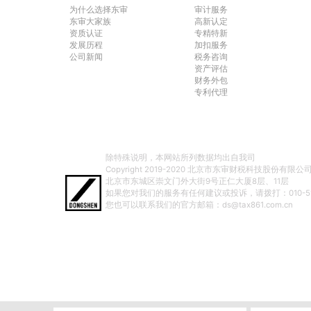
为什么选择东审
审计服务
东审大家族
高新认定
资质认证
专精特新
发展历程
加扣服务
公司新闻
税务咨询
资产评估
财务外包
专利代理
除特殊说明，本网站所列数据均出自我司
Copyright 2019-2020 北京市东审财税科技股份有限公司 All 
北京市东城区崇文门外大街9号正仁大厦8层、11层
如果您对我们的服务有任何建议或投诉，请拨打：010-512
您也可以联系我们的官方邮箱：ds@tax861.com.cn