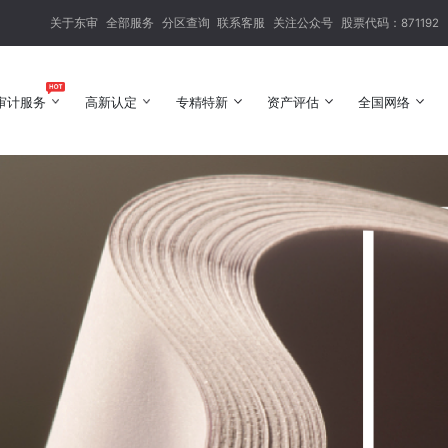
关于东审
全部服务
分区查询
联系客服
关注公众号
股票代码：871192
审计服务
高新认定
专精特新
资产评估
全国网络
审计服务
高新认定
专精特新
资产评估
全国网络