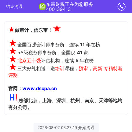
东审财税正在为您服务
结束沟通
4001394131
★
★
做审计，信东审！
★
全国百强会计师事务所，连续
11
年在榜
★
5A级税务师事务所，全国仅
41
家
★
北京五十强
评估机构，
连续
5
年在榜
★
三大好礼相送：送
培训
课程，
预审
，
高新 专精特新
评测
！
官网：
www.dscpa.cn
总部北京，上海、深圳、杭州、南京、天津等地均
有分公司。
2026-08-07 06:27:19 开始沟通