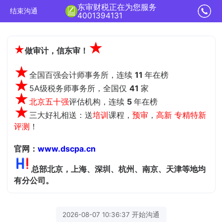
东审财税正在为您服务
结束沟通
4001394131
★
★
做审计，信东审！
★
全国百强会计师事务所，连续
11
年在榜
★
5A级税务师事务所，全国仅
41
家
★
北京五十强
评估机构，
连续
5
年在榜
★
三大好礼相送：送
培训
课程，
预审
，
高新 专精特新
评测
！
官网：
www.dscpa.cn
总部北京，上海、深圳、杭州、南京、天津等地均
有分公司。
2026-08-07 10:36:37 开始沟通