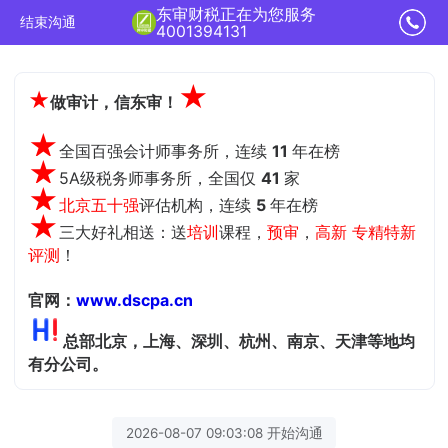
东审财税正在为您服务
结束沟通
4001394131
★
★
做审计，信东审！
★
全国百强会计师事务所，连续
11
年在榜
★
5A级税务师事务所，全国仅
41
家
★
北京五十强
评估机构，
连续
5
年在榜
★
三大好礼相送：送
培训
课程，
预审
，
高新 专精特新
评测
！
官网：
www.dscpa.cn
总部北京，上海、深圳、杭州、南京、天津等地均
有分公司。
2026-08-07 09:03:08 开始沟通