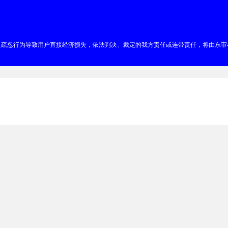
及疏忽行为导致用户直接经济损失，依法判决、裁定的我方责任或连带责任，将由东审