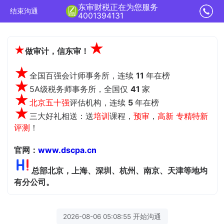
东审财税正在为您服务
结束沟通
4001394131
★
★
做审计，信东审！
★
全国百强会计师事务所，连续
11
年在榜
★
5A级税务师事务所，全国仅
41
家
★
北京五十强
评估机构，
连续
5
年在榜
★
三大好礼相送：送
培训
课程，
预审
，
高新 专精特新
评测
！
官网：
www.dscpa.cn
总部北京，上海、深圳、杭州、南京、天津等地均
有分公司。
2026-08-06 05:08:55 开始沟通