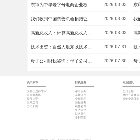
东审为中华老字号电商企业板块搭建财税合规体系
2026-08-03
我们收到中国慈善总会捐赠证书，想对每一位献爱心的你说声：谢谢！
2026-08-03
高新总收入：计算高新总收入时，股票收入应按收回本金还是卖出总额确认？
2026-08-03
技术出资：自然人股东以技术作价出资3000万元，涉及哪些税费？
2026-07-31
母子公司财税咨询：母子公司间无偿划转股权（一般性重组），划入方账载金额与税收金额如何确认？
2026-07-30
关于东审
财税服务
专业团队
为什么选择东审
审计服务
全员合影
东审大家族
高新认定
财税专家团队
资质认证
专精特新
其他专家团队
发展历程
加扣服务
公司新闻
税务咨询
资产评估
财务外包
专利代理
除特殊说明，本网站所列数据均出自我司