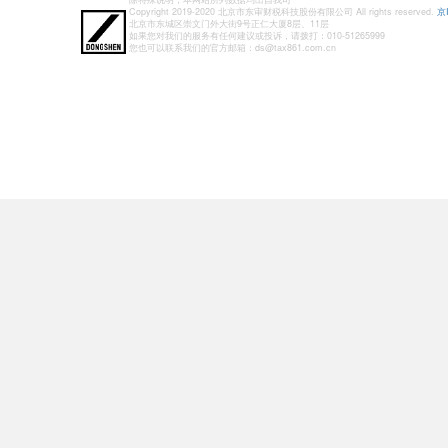
Copyright 2019-2020 北京市东审财税科技股份有限公司 All rights reserved.
京
北京市东城区崇文门外大街9号正仁大厦8层、11层
如果您对我们的服务有任何建议或投诉，请拨打：010-51265999
您也可以联系我们的官方邮箱：ds@tax861.com.cn